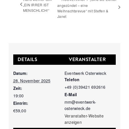
„EIN IRRER IST
angezündet – eine
MENSCHLICH!“
Weihnachtsrevue“ mit Steffen &
Janet
DETAILS
VERANSTALTER
Datum:
Eventwerk Osterwieck
Telefon
28. November 2025
+49 (0)39421 692616
Zeit:
E-Mail
19:00
mm@eventwerk-
Eintritt:
osterwieck.de
€59,00
Veranstalter-Website
anzeigen