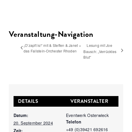
Veranstaltung-Navigation
„O’zapft is!“ mit & Steffen & Janet +
Lesung mit Joe
das Fallstein-Orchester Rhoden
Bausch: „Verrücktes
Blut“
DETAILS
VERANSTALTER
Datum:
Eventwerk Osterwieck
Telefon
20. September 2024
+49 (0)39421 692616
Zeit: