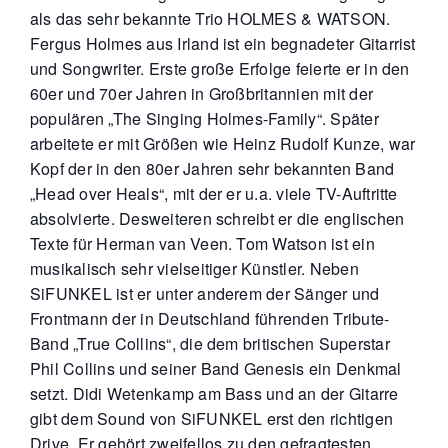
als das sehr bekannte Trio HOLMES & WATSON.
Fergus Holmes aus Irland ist ein begnadeter Gitarrist
und Songwriter. Erste große Erfolge feierte er in den
60er und 70er Jahren in Großbritannien mit der
populären „The Singing Holmes-Family“. Später
arbeitete er mit Größen wie Heinz Rudolf Kunze, war
Kopf der in den 80er Jahren sehr bekannten Band
„Head over Heals“, mit der er u.a. viele TV-Auftritte
absolvierte. Desweiteren schreibt er die englischen
Texte für Herman van Veen. Tom Watson ist ein
musikalisch sehr vielseitiger Künstler. Neben
SiFUNKEL ist er unter anderem der Sänger und
Frontmann der in Deutschland führenden Tribute-
Band „True Collins“, die dem britischen Superstar
Phil Collins und seiner Band Genesis ein Denkmal
setzt. Didi Wetenkamp am Bass und an der Gitarre
gibt dem Sound von SiFUNKEL erst den richtigen
Drive. Er gehört zweifellos zu den gefragtesten